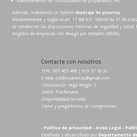
Mantenimiento de comunidades de propietarios, etc.
Además, realizamos un óptimo
montaje de pizarras
.
Recientemente y según el art. 17 del R.D. 396/06 de 31 de marzo
se establecen las disposiciones mínimas de seguridad y salud, 
Registro de Empresas con Riesgo por Amianto (RERA).
Contacte con nosotros
TFN.: 987 405 498 | 619 37 16 30
E-Mail: sotillocubiertas@gmail.com
Urbanización Vega Alegre, 3
24403 Ponferrada
¡Disponibilidad horaria!
Llame y pregúntenos sin compromiso.
- Política de privacidad
- Aviso Legal
- Polí
Diseñado y desarrollado por
Departamento de 