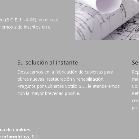
 (B.O.E. 11-4-06), en el cual
hemos sido inscritos en el
Su solución al instante
Se
Destacamos en la fabricación de cubiertas para
Rep
obras nuevas, restauración y rehabilitación.
mad
Pregunte por Cubiertas Sotillo S.L., le atenderemos
Col
con la mayor brevedad posible.​
Reh
com
piz
tica de cookies
informática, S. L.