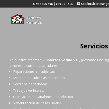
987 405 498 | 619 37 16 30
sotillocubiertas@g
Servicio
En nuestra empresa,
Cubiertas Sotillo S.L.
, prestamos los sig
empresas como a particulares:
Reparaciones en cubiertas.
Montaje de cubiertas de madera.
Forrados de fachadas.
Trabajos verticales.
Colocación de canalones de todo tipo.
Rehabilitación de casas rurales.